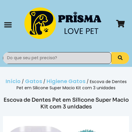
Todos os produtos
Rastrear pedido
Início
Gatos
Higiene Gatos
/
/
/ Escova de Dentes
Pet em Silicone Super Macio Kit com 3 unidades
Escova de Dentes Pet em Silicone Super Macio
Kit com 3 unidades