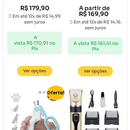
R$
179,90
A partir de
R$
169,90
Em até 12x de
R$
14,99
sem juros
Em até 12x de
R$
14,16
sem juros
A
vista
R$
170,91
no
A vista
R$
161,41
no
Pix
Pix
Ver opções
Ver opções
Oferta!