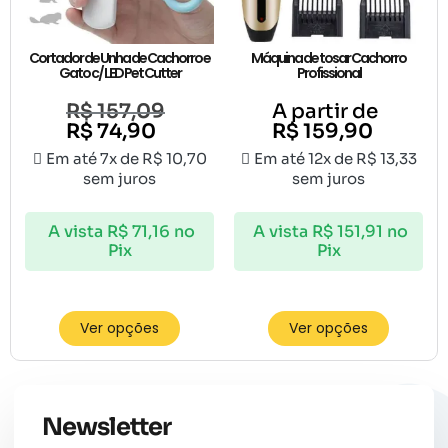
Cortador de Unha de Cachorro e
Máquina de tosar Cachorro
Gato c/ LED Pet Cutter
Profissional
R$
157,09
A partir de
R$
74,90
R$
159,90
Em até 7x de
R$
10,70
Em até 12x de
R$
13,33
sem juros
sem juros
A vista
R$
71,16
no
A vista
R$
151,91
no
Pix
Pix
Ver opções
Ver opções
Newsletter