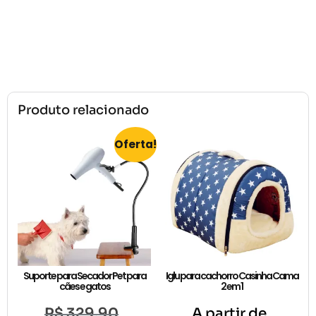
Produto relacionado
Oferta!
Suporte para Secador Pet para
Iglu para cachorro Casinha Cama
cães e gatos
2 em 1
R$
329,90
A partir de