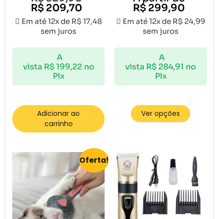
R$
209,70
R$
299,90
Em até 12x de
R$
17,48
Em até 12x de
R$
24,99
sem juros
sem juros
A
A
vista
R$
199,22
no
vista
R$
284,91
no
Pix
Pix
Adicionar ao
Ver opções
carrinho
Oferta!