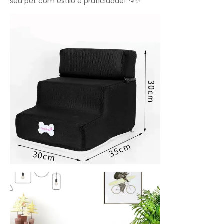
seu pet com estilo e praticidade! 🐾✨