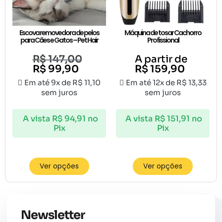
Escova removedora de pelos
Máquina de tosar Cachorro
para Cães e Gatos – Pet Hair
Profissional
R$
147,00
A partir de
R$
99,90
R$
159,90
Em até 9x de
R$
11,10
Em até 12x de
R$
13,33
sem juros
sem juros
A vista
R$
94,91
no
A vista
R$
151,91
no
Pix
Pix
Ver opções
Ver opções
Newsletter