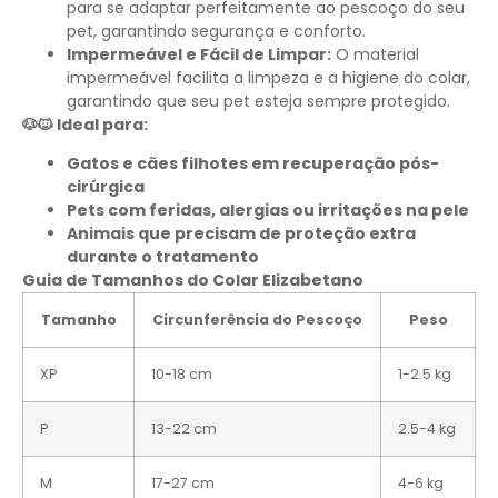
para se adaptar perfeitamente ao pescoço do seu
pet, garantindo segurança e conforto.
Impermeável e Fácil de Limpar:
O material
impermeável facilita a limpeza e a higiene do colar,
garantindo que seu pet esteja sempre protegido.
🐶🐱 Ideal para:
Gatos e cães filhotes em recuperação pós-
cirúrgica
Pets com feridas, alergias ou irritações na pele
Animais que precisam de proteção extra
durante o tratamento
Guia de Tamanhos do Colar Elizabetano
Tamanho
Circunferência do Pescoço
Peso
XP
10-18 cm
1-2.5 kg
P
13-22 cm
2.5-4 kg
M
17-27 cm
4-6 kg