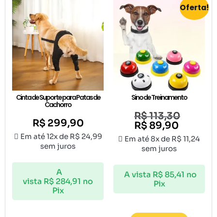
Oferta!
Cinta de Suporte para Patas de
Sino de Treinamento
Cachorro
R$
113,30
R$
299,90
R$
89,90
Em até 12x de
R$
24,99
Em até 8x de
R$
11,24
sem juros
sem juros
A
A vista
R$
85,41
no
vista
R$
284,91
no
Pix
Pix