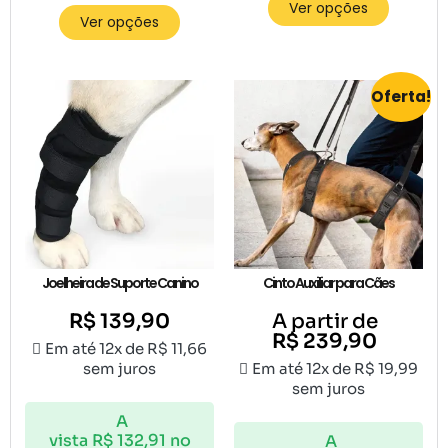
Ver opções
Ver opções
Oferta!
Joelheira de Suporte Canino
Cinto Auxiliar para Cães
R$
139,90
A partir de
R$
239,90
Em até 12x de
R$
11,66
sem juros
Em até 12x de
R$
19,99
sem juros
A
vista
R$
132,91
no
A