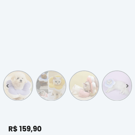
R$
159,90