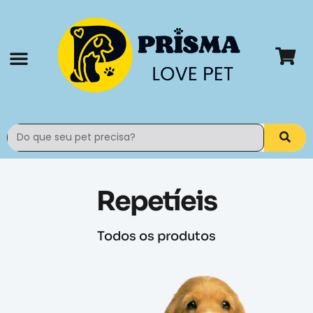
Todos os produtos
Rastrear pedido
Repetíeis
Todos os produtos